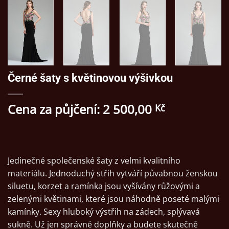
Černé šaty s květinovou výšivkou
Cena za půjčení:
2 500,00
Kč
Jedinečné společenské šaty z velmi kvalitního
materiálu. Jednoduchý střih vytváří půvabnou ženskou
siluetu, korzet a ramínka jsou vyšívány růžovými a
zelenými květinami, které jsou náhodně poseté malými
kamínky. Sexy hluboký výstřih na zádech, splývavá
sukně. Už jen správné doplňky a budete skutečně