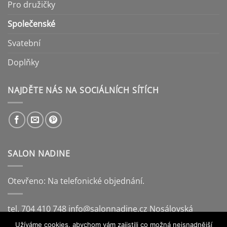
Pro družičky
Společenské
Svatební
Doplňky
NAJDĚTE NÁS NA SOCIÁLNÍCH SÍTÍCH
SALON NADINE
Otevřeno: Na telefonické objednání.
tel. 704 410 748
info@salonnadine.cz
Nosálovská
221/14, Vyškov
Užíváme cookies, abychom vám zajistili co možná nejsnadnější