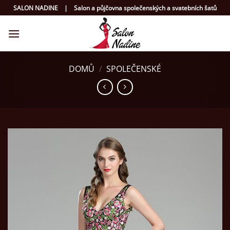
Přeskočit
SALON NADINE | Salon a půjčovna společenských a svatebních šatů
na
obsah
DOMŮ
/
SPOLEČENSKÉ