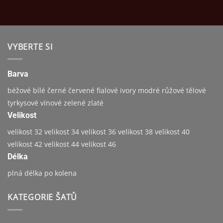
VYBERTE SI
Barva
béžové
bílé
černé
červené
fialové
ivory
modré
růžové
tělové
tyrkysové
vínové
zelené
zlaté
Velikost
velikost 32
velikost 34
velikost 36
velikost 38
velikost 40
velikost 42
velikost 44
velikost 46
Délka
plná délka
po kolena
KATEGORIE ŠATŮ