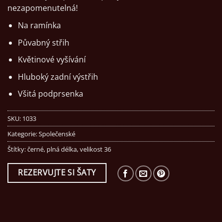
nezapomenutelná!
Na ramínka
Půvabný střih
Květinové vyšívání
Hluboký zadní výstřih
Všitá podprsenka
SKU:
1033
Kategorie:
Společenské
Štítky:
černé
,
plná délka
,
velikost 36
REZERVUJTE SI ŠATY