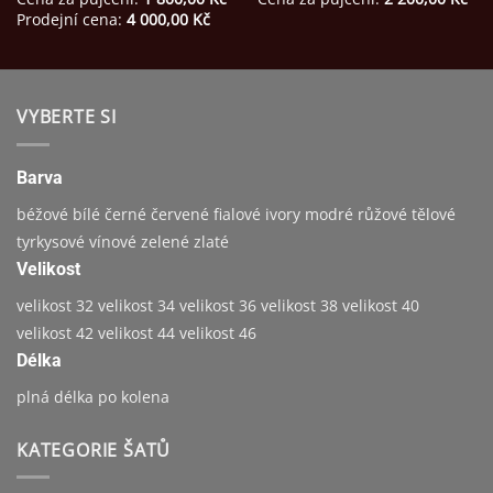
Prodejní cena:
4 000,00
Kč
VYBERTE SI
Barva
béžové
bílé
černé
červené
fialové
ivory
modré
růžové
tělové
tyrkysové
vínové
zelené
zlaté
Velikost
velikost 32
velikost 34
velikost 36
velikost 38
velikost 40
velikost 42
velikost 44
velikost 46
Délka
plná délka
po kolena
KATEGORIE ŠATŮ