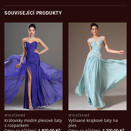
SOUVISEJÍCÍ PRODUKTY
SPOLEČENSKÉ
SPOLEČENSKÉ
Královsky modré plesové šaty
Vyšívané krajkové šaty na
s rozparkem
ples
Cena za půjčení:
1 800,00
Kč
Cena za půjčení:
2 200,00
Kč