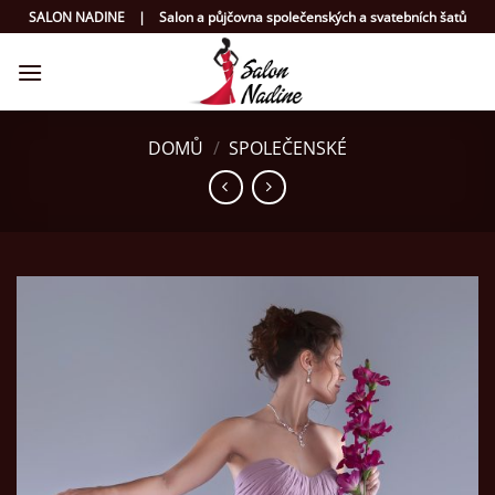
Přeskočit
SALON NADINE | Salon a půjčovna společenských a svatebních šatů
na
obsah
DOMŮ
/
SPOLEČENSKÉ