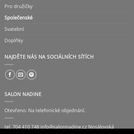
Pro družičky
Společenské
Svatební
Doplňky
NAJDĚTE NÁS NA SOCIÁLNÍCH SÍTÍCH
SALON NADINE
Otevřeno: Na telefonické objednání.
tel. 704 410 748
info@salonnadine.cz
Nosálovská