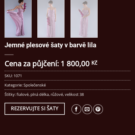
Jemné plesové šaty v barvě lila
Cena za půjčení:
1 800,00
Kč
SKU:
1071
Kategorie:
Společenské
Štítky:
fialové
,
plná délka
,
růžové
,
velikost 38
REZERVUJTE SI ŠATY