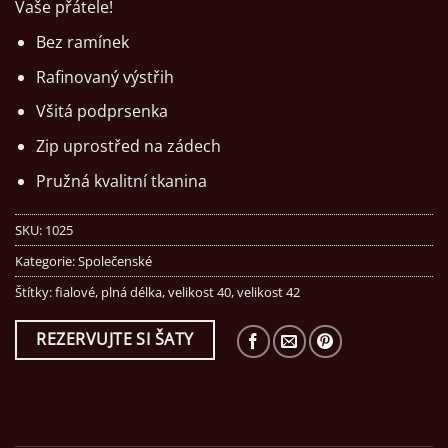
Vaše přátele!
Bez ramínek
Rafinovaný výstřih
Všitá podprsenka
Zip uprostřed na zádech
Pružná kvalitní tkanina
SKU:
1025
Kategorie:
Společenské
Štítky:
fialové
,
plná délka
,
velikost 40
,
velikost 42
REZERVUJTE SI ŠATY