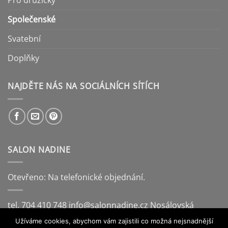
Pro družičky
Společenské
Svatební
Doplňky
NAJDĚTE NÁS NA SOCIÁLNÍCH SÍTÍCH
SALON NADINE
Otevřeno: Na telefonické objednání.
tel. 704 410 748
info@salonnadine.cz
Nosálovská
221/14, Vyškov
Užíváme cookies, abychom vám zajistili co možná nejsnadnější