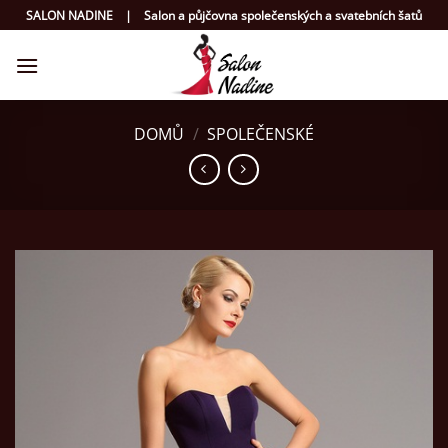
Přeskočit
SALON NADINE | Salon a půjčovna společenských a svatebních šatů
na
obsah
DOMŮ
/
SPOLEČENSKÉ