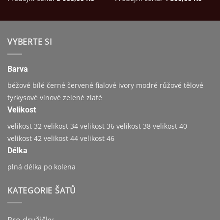
VYBERTE SI
Barva
béžové
bílé
černé
červené
fialové
ivory
modré
růžové
tělové
tyrkysové
vínové
zelené
zlaté
Velikost
velikost 32
velikost 34
velikost 36
velikost 38
velikost 40
velikost 42
velikost 44
velikost 46
Délka
plná délka
po kolena
KATEGORIE ŠATŮ