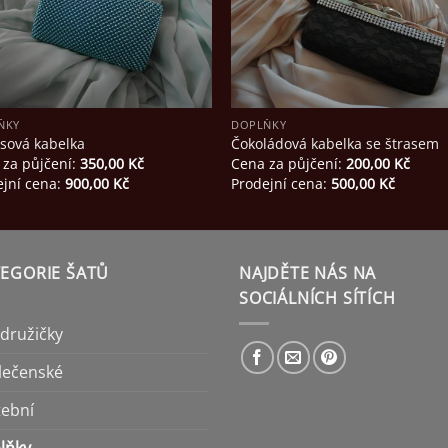
ŇKY
DOPLŇKY
ysová kabelka
Čokoládová kabelka se štrasem
 za půjčení:
350,00
Kč
Cena za půjčení:
200,00
Kč
ejní cena:
900,00
Kč
Prodejní cena:
500,00
Kč
EGORIE ŠATŮ
NAJDĚTE NÁS NA
SOCIÁLNÍCH SÍTÍCH
 družičky
lečenské
tební