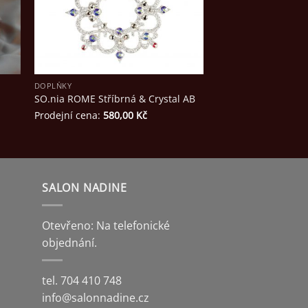
DOPLŇKY
DOPLŇKY
SO.nia ROME Stříbrná & Crystal AB
Bílá kabelka s čajo
Cena za půjčení:
35
Prodejní cena:
580,00
Kč
Prodejní cena:
900,
SALON NADINE
Otevřeno: Na telefonické
objednání.
tel. 704 410 748
info@salonnadine.cz