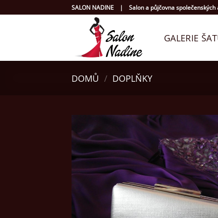
Přeskočit
SALON NADINE | Salon a půjčovna společenských a
na
obsah
GALERIE ŠA
DOMŮ
/
DOPLŇKY