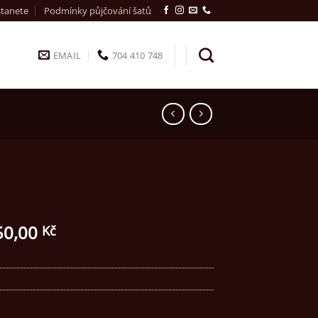
stanete
Podmínky půjčování šatů
EMAIL
704 410 748
50,00
Kč