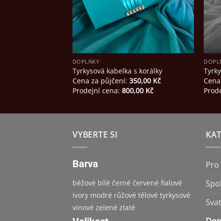
DOPLŇKY
DOPL
Tyrkysová kabelka s korálky
Tyrk
Cena za půjčení:
350,00
Kč
Cena
Prodejní cena:
800,00
Kč
Prod
VYBERTE SI
KAT
Barva
Pro
béžové
bílé
černé
červené
fialové
Spo
ivory
modré
růžové
tělové
tyrkysové
Sva
vínové
zelené
zlaté