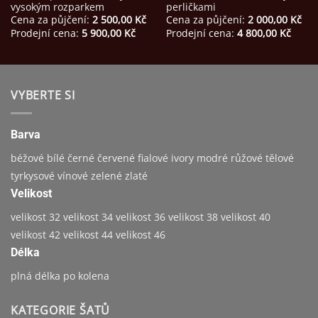
vysokým rozparkem
perličkami
Cena za půjčení:
2 500,00
Kč
Cena za půjčení:
2 000,00
Kč
Prodejní cena:
5 900,00
Kč
Prodejní cena:
4 800,00
Kč
VYBERTE SI
Barva
béžové
bílé
černé
červené
fialové
ivory
modré
růžové
tělové
tyrkysové
vínové
zelené
zlaté
Velikost
velikost 32
velikost 34
velikost 36
velikost 38
velikost 40
velikost 42
velikost 44
velikost 46
Délka
plná délka
po kolena
KATEGORIE ŠATŮ