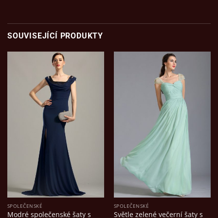
SOUVISEJÍCÍ PRODUKTY
SPOLEČENSKÉ
SPOLEČENSKÉ
Modré společenské šaty s
Světle zelené večerní šaty s