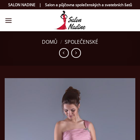
Přeskočit
SALON NADINE | Salon a půjčovna společenských a svatebních šatů
na
obsah
DOMŮ
/
SPOLEČENSKÉ