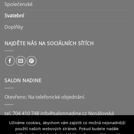
Společenské
Svatební
Doplňky
NAJDĚTE NÁS NA SOCIÁLNÍCH SÍTÍCH
SALON NADINE
Otevřeno: Na telefonické objednání.
tel. 704 410 748
info@salonnadine.cz
Nosálovská
221/14, Vyškov
Užíváme cookies, abychom vám zajistili co možná nejsnadnější
použití našich webových stránek. Pokud budete nadále