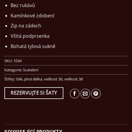
Bez rukávů
Kamínkové zdobení
Zip na zádech
Všitá podprsenka
Bohatá tylová sukně
SKU:
1034
Kategorie:
Svatební
Štítky:
bílé
,
plná délka
,
velikost 36
,
velikost 38
REZERVUJTE SI ŠATY
SOUVISEJÍCÍ PRODUKTY