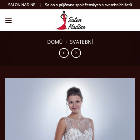
Přeskočit
SALON NADINE | Salon a půjčovna společenských a svatebních šatů
na
obsah
DOMŮ
/
SVATEBNÍ