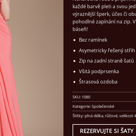
každé barvě pleti a svou j
výraznější šperk, účes či o
pohodlné zapínání na zip. V
báseň!
Bez ramínek
Asymetricky řešený střih
Zip na zadní straně šatů
Všitá podprsenka
Štrasová ozdoba
SKU:
1080
Kategorie:
Společenské
Štítky:
plná délka
,
růžové
,
velikost 
REZERVUJTE SI ŠATY