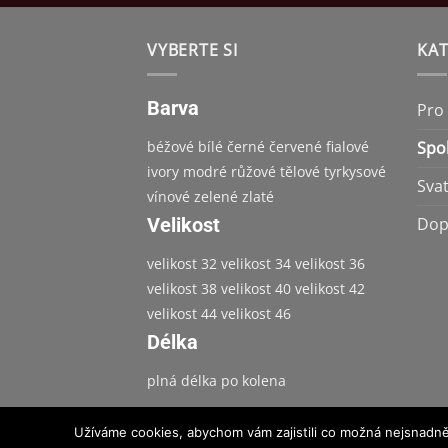
VYBERTE SI
KAT
Barva
Pro
béžové
bílé
černé
červené
fialové
Spo
ivory
modré
růžové
tělové
tyrkysové
Sva
vínové
zelené
zlaté
Velikost
Dop
velikost 32
velikost 34
velikost 36
velikost 38
velikost 40
velikost 42
velikost 44
velikost 46
Délka
plná délka
po kolena
Užíváme cookies, abychom vám zajistili co možná nejsnadně
KONTAKTY | JAK SE K NÁM DOSTANETE
PODMÍ