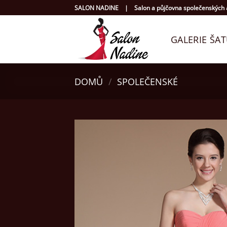
Přeskočit
SALON NADINE | Salon a půjčovna společenských a
na
obsah
GALERIE ŠA
DOMŮ
/
SPOLEČENSKÉ