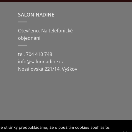
SALON NADINE
Otevřeno: Na telefonické
objednání.
tel. 704 410 748
info@salonnadine.cz
Nosálovská 221/14, Vyškov
e stránky předpokládáme, že s použitím cookies souhlasíte.