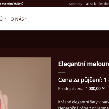
Kontakty | Jak se k nám do
 svatebních šatů
TŮ
O NÁS
Elegantní meloun
Cena za půjčení:
1
Prodejní cena:
4 000,00
Kč
Krásné elegantní šaty v ba
Nenáročná róba z příjemné