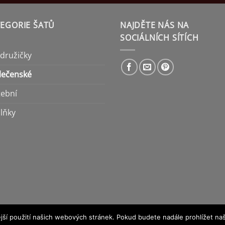
EGORIE ŠATŮ
NAJDĚTE NÁS NA
SOCIÁLNÍCH SÍTÍCH
 družičky
lečenské
tební
lňky
jší použití našich webových stránek. Pokud budete nadále prohlížet naš
NKY PŮJČOVÁNÍ ŠATŮ