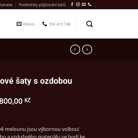
stanete
Podmínky půjčování šatů
EMAIL
704 410 748
ové šaty s ozdobou
 800,00
Kč
rvě melounu jsou výbornou volbou!
ho a vzdušného materiálu se hodí ke