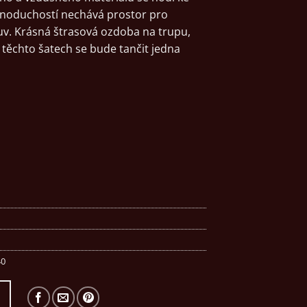
ednoduchostí nechává prostor pro
buv. Krásná štrasová ozdoba na trupu,
 těchto šatech se bude tančit jedna
40