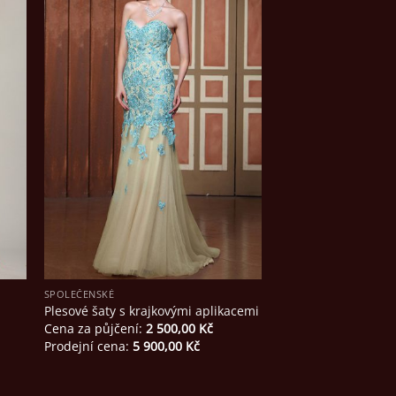
SPOLEČENSKÉ
SPOLEČENSKÉ
Zelené společenské 
i
Plesové šaty s krajkovými aplikacemi
krajkovými prvky
Cena za půjčení:
2 500,00
Kč
Cena za půjčení:
2 
Prodejní cena:
5 900,00
Kč
Prodejní cena:
7 00